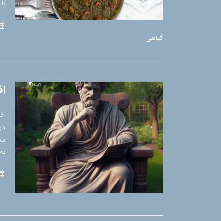
با 
گیاهی
اف
خی
در
مس
به