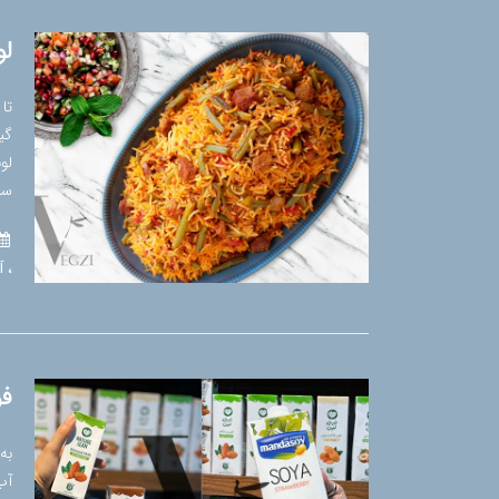
لو
تا
گی
لو
سا
آ
فو
به
آب