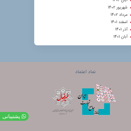
آبان 1402
شهریور 1402
مرداد 1402
اسفند 1401
آذر 1401
آبان 1401
نماد اعتماد
پشتیبانی