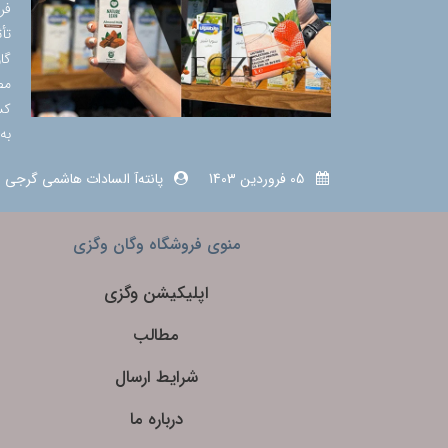
فر
تأ
گا
مص
کس
به
05 فروردین 1403
پانته‌آ السادات هاشمی گرجی
منوی فروشگاه وگان وگزی
اپلیکیشن وگزی
مطالب
شرایط ارسال
درباره ما