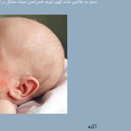
منجر به علائمی مانند کهیر، تورم، خس‌خس سینه، مشکل در
آکنه