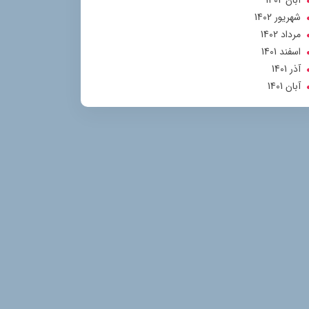
آبان 1402
شهریور 1402
مرداد 1402
اسفند 1401
آذر 1401
آبان 1401