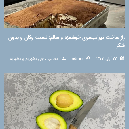
راز ساخت تیرامیسوی خوشمزه و سالم: نسخه وگان و بدون
شکر
22 آبان 1403
admin
مطالب
چی بخوریم و نخوریم