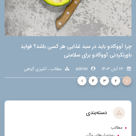
چرا آووکادو باید در سبد غذایی هر کسی باشد؟ فواید
باورنکردنی آووکادو برای سلامتی
22 آبان 1403
admin
مطالب
آشپزی گیاهی
4
3
2
1
دسته‌بندی
مطالب
رستوران‌های وگن