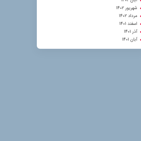
آبان 1402
شهریور 1402
مرداد 1402
اسفند 1401
آذر 1401
آبان 1401