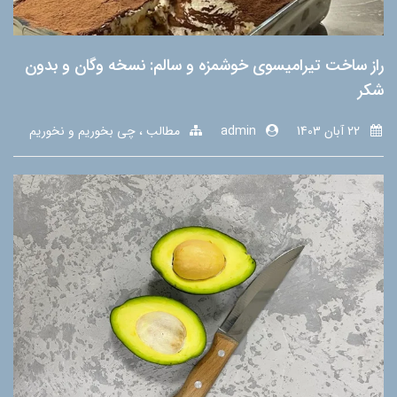
راز ساخت تیرامیسوی خوشمزه و سالم: نسخه وگان و بدون
شکر
22 آبان 1403
admin
مطالب
چی بخوریم و نخوریم