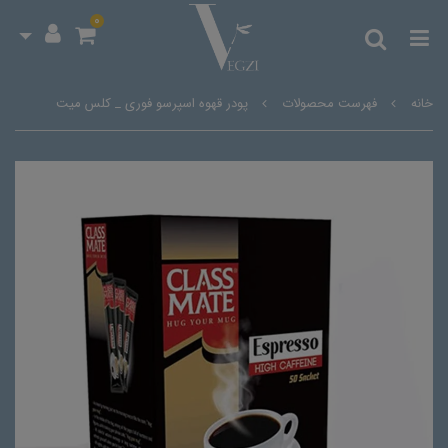
0
خانه
فهرست محصولات
پودر قهوه اسپرسو فوری _ کلس میت