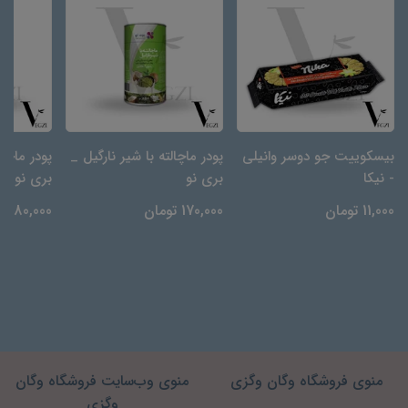
بیسکوییت جو دوسر وانیلی
پودر ماچالته با شیر نارگیل _
پودر ماچال
- نیکا
بری نو
بری نو
11,000 تومان
170,000 تومان
180,000 تومان
منوی فروشگاه وگان وگزی
منوی وب‌سایت فروشگاه وگان
وگزی