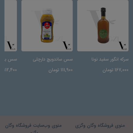
سرکه انگور سفید نونا
سس ساندویچ دارچلی
سس باربی
167,000 تومان
111,900 تومان
112,400 تومان
منوی فروشگاه وگان وگزی
منوی وب‌سایت فروشگاه وگان
وگزی