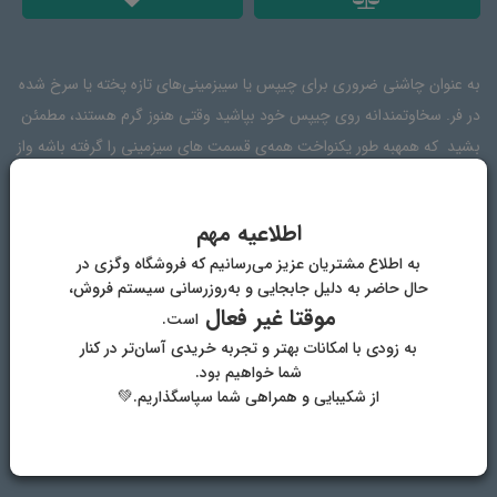
به عنوان چاشنی ضروری برای چیپس‌ یا سیبزمینی‌های تازه پخته یا سرخ شده
در فر. سخاوتمندانه روی چیپس خود بپاشید وقتی هنوز گرم هستند، مطمئن
بشید که همهبه طور یکنواخت همه‌ی قسمت های سیزمینی را گرفته باشه واز
طعم چیپس توی خونه‌ی خودت لذت ببر.
اطلاعیه مهم
به اطلاع مشتریان عزیز می‌رسانیم که فروشگاه وگزی در
ترکیبات
دیدگاه‌ها
حال حاضر به دلیل جابجایی و به‌روزرسانی سیستم فروش،
موقتا غیر فعال
است.
به زودی با امکانات بهتر و تجربه خریدی آسان‌تر در کنار
نمک دریا، پاپریکا، ادویه‌های معطر
شما خواهیم بود.
از شکیبایی و همراهی شما سپاسگذاریم.💚
دیگر محصولات فروشگاه وگان وگزی