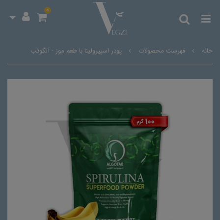
0
خانه
فهرست محصولات
پودر اسپیرولینا با طعم موز - آلگوتب