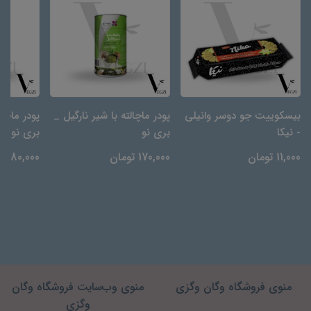
بیسکوییت جو دوسر وانیلی
پودر ماچالته با شیر نارگیل _
پودر ماچال
- نیکا
بری نو
بری نو
11,000 تومان
170,000 تومان
180,000 تومان
منوی فروشگاه وگان وگزی
منوی وب‌سایت فروشگاه وگان
وگزی