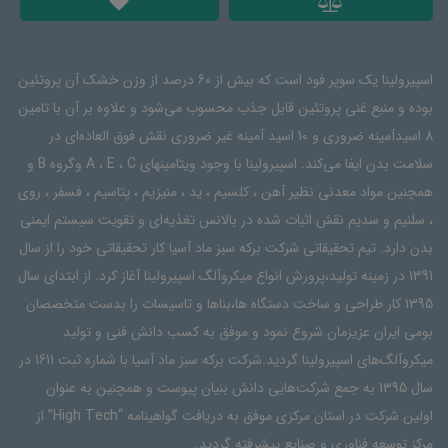
اسپیرولینا یک سوپر فود است که بیش از 60 درصد از وزن خشک آن پروتئین
بوده و منبع غنی پروتئین قابل جذب محسوب می‌شود و علاوه بر آن با تامین
8 اسیدآمینه ضروری و 10 اسید آمینه غیر ضروری نقش فوق العاده‌ای در
سلامت بدن ایفا می‌کند. اسپیرولینا با وجود ویتامینهای A ، E ، C وگروه B و
همچنین مواد معدنی نظیر آهن ، کلسیم ، ید ، منیزیم ، پتاسیم ، فسفر ، روی
، سلنیم و سدیم نقش اثبات شده در بالانس تغذیه‌ای و تقویت سیستم ایمنی
بدن دارد. تیم تحقیقاتی شرکت برکه سبز ماد آسیا کار تحقیقاتی خود را از سال
1391 در زمینه تولید،پرورش انواع میکروآلگ اسپیرولینا آغاز کرد. از ابتدای سال
1395 کار طراحی و ساخت دستگاه ها،بناها و تاسیسات را بدست متخصصان
بومی ایران عزیزمان شروع نمود و موفق به کسب دانش فنی و تولید
میکروآلگ‌های اسپیرولینا گردید.شرکت برکه سبز ماد آسیا با شماره ثبت 1611 در
سال 1395 به جمع شرکت‌هایی دانش بنیان پیوست و همچنین به عنوان
اولین شرکت در استان مرکزی موفق به دریافت گواهینامه “High Tech” از
مرکز توسعه فناوری و صنایع پیشرفته گردید.