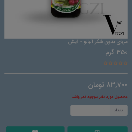
مربای بدون شکر آلبالو - آیش
350 گرم
83,700
تومان
محصول مورد نظر موجود نمی‌باشد.
تعداد