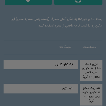
بسته بندی شیره‌ها به شکل آسان مصرف (بسته بندی مشابه سس) این
امکان رو داراست تا به راحتی از شیره استفاده کنید.
مشخصات
دیدگاه‌ها
انرژی ( یک
58 کیلو کالری
قاشق غذا خوری
شیره انجیر
معادل 20 گرم)
قند (یک قاشق
10/2 گرم
غذا خوری شیره
انجیر معادل 20
گرم)