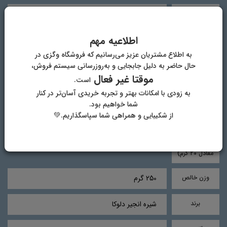
چربی (یک
0 گرم
قاشق غذا خوری
شیره انجیر
اطلاعیه مهم
معادل 20 گرم)
به اطلاع مشتریان عزیز می‌رسانیم که فروشگاه وگزی در
حال حاضر به دلیل جابجایی و به‌روزرسانی سیستم فروش،
نمک (یک قاشق
0 گرم
غذا خوری شیره
موقتا غیر فعال
است.
انجیر معادل 20
به زودی با امکانات بهتر و تجربه خریدی آسان‌تر در کنار
گرم)
شما خواهیم بود.
از شکیبایی و همراهی شما سپاسگذاریم.💚
اسیدهای چرب
0 گرم
ترانس (یک
قاشق غذا خوری
شیره انجیر
معادل 20 گرم)
وزن خالص
250 گرم
برند
شیره انجیر دلوکا