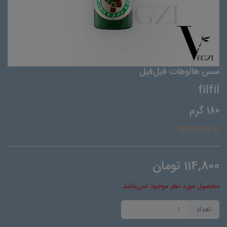
سس هالوهات فیل‌فیل
filfil
180 گرم
114,800
تومان
محصول مورد نظر موجود نمی‌باشد.
تعداد