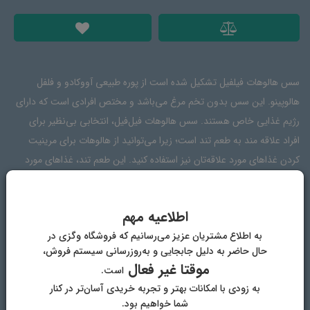
سس هالوهات فیلفیل تشکیل شده است از پوره طبیعی آووکادو و فلفل
هالوپینو. این سس بدون تخم مرغ می‌باشد و مختص افرادی‌ است که دارای
رژیم غذایی خاص هستند. سس هالو‌هات فیل‌فیل، انتخابی بی‌نظیر برای
افراد علاقه مند به طعم تند است؛ زیرا می‌توانید از هالو‌هات برای مرینیت
کردن غذاهای مورد علاقه‌تان نیز استفاده کنید. این طعم تند، غذاهای مورد
علاقه‌تان را به طعمی فراموش نکردنی تبدیل خواهد کرد. قابل استفاده در
فلافل، سوشی، ساندویچ، سالاد، پاستا و فتو چینی، مرینیت کردن محصولات
اطلاعیه مهم
کبابی
به اطلاع مشتریان عزیز می‌رسانیم که فروشگاه وگزی در
حال حاضر به دلیل جابجایی و به‌روزرسانی سیستم فروش،
موقتا غیر فعال
است.
ترکیبات
دیدگاه‌ها
به زودی با امکانات بهتر و تجربه خریدی آسان‌تر در کنار
شما خواهیم بود.