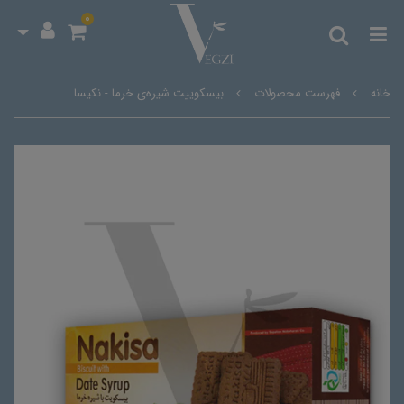
0
خانه
فهرست محصولات
بیسکوییت شیره‌ی خرما - نکیسا