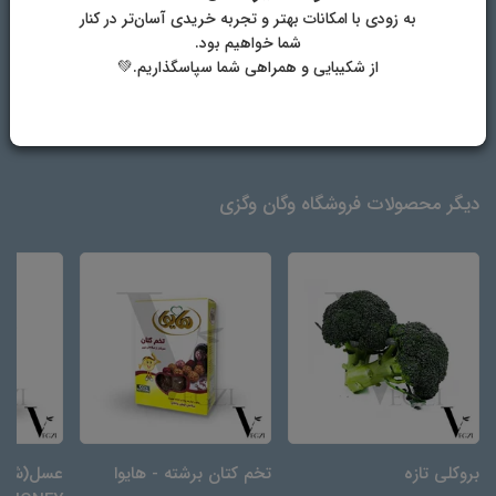
به زودی با امکانات بهتر و تجربه خریدی آسان‌تر در کنار
شما خواهیم بود.
آرد گندم، روغن نباتی هیدروژنه خوراکی، شکر سفید، شیره خرما، شربت
از شکیبایی و همراهی شما سپاسگذاریم.💚
اینورت، پودر کاکائو، لیسیتین سویا(E322)، بکینگ پودر، بی کربنات سدیوم
(E500) ، بی کربنات آمونیوم(E503)، آب آشامیدنی.
دیگر محصولات فروشگاه وگان وگزی
بروکلی تازه
تخم کتان برشته - هایوا
عسل(شیره 