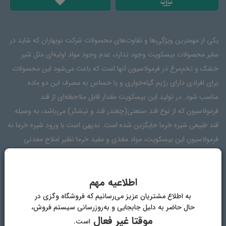
یکی از مهمترین ویژگی‌ها و تفاوت‌های محصولات شرکت نوبهاران که شاید در
سایر محصولات بیسکویت وجود ندارد، عدم وجود مواد اولیه‌ای مثل شیر
خشک و تخم‌مرغ در فرمولاسیون آنها است که باعث می‌شود این محصولات
برای افرادی دارای رژیم گیاه‌خواری و یا حساس به مصرف این دو ماده
مناسب شود. در تولید این بیسکویت مقدار قابل ملاحظه‌ای از قند
فرمولاسیون که از نوع قند صنعتی(چغندر قند و نیشکر) می‌باشد، به وسیله
قند طبیعی شیره خرما جایگزین شده است. بدیهی است با ورود شیره خرما به
فرمولاسیون این بیسکویت، مواد مغذی و مفید خرما نظیر املاح معدنی
پتاسیم، فسفر، مس، آهن، منیزیم، کلسیم و ویتامین‌های B1، A، E و B2 وارد
این محصول می‌شوند.
اطلاعیه مهم
به اطلاع مشتریان عزیز می‌رسانیم که فروشگاه وگزی در
حال حاضر به دلیل جابجایی و به‌روزرسانی سیستم فروش،
ترکیبات
مشخصات
دیدگاه‌ها
موقتا غیر فعال
است.