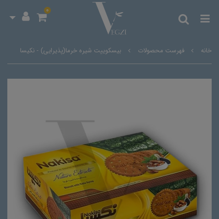
0
خانه
فهرست محصولات
بیسکوییت شیره خرما(پذیرایی) - نکیسا