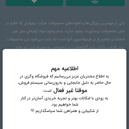
یکی از مهمترین ویژگی‌ها و تفاوت‌های محصولات شرکت نوبهاران که شاید در
سایر محصولات بیسکویت وجود ندارد، عدم وجود مواد اولیه‌ای مثل شیر
خشک و تخم‌مرغ در فرمولاسیون آنها است که باعث می‌شود این محصولات
برای افرادی دارای رژیم گیاه‌خواری و یا حساس به مصرف این دو ماده
مناسب شود.این محصول با دارا بودن میزان قابل توجهی سبوس گندم و
عصاره مالت (حاصل از فرآوری جوانه دانه جو و گندم) سرشار از فیبر، ویتامین
اطلاعیه مهم
های E و B، آهن، منیزیم، روی و کمی کلسیم است.
به اطلاع مشتریان عزیز می‌رسانیم که فروشگاه وگزی در
حال حاضر به دلیل جابجایی و به‌روزرسانی سیستم فروش،
موقتا غیر فعال
است.
ترکیبات
دیدگاه‌ها
به زودی با امکانات بهتر و تجربه خریدی آسان‌تر در کنار
شما خواهیم بود.
از شکیبایی و همراهی شما سپاسگذاریم.💚
دیگر محصولات فروشگاه وگان وگزی