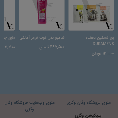
پچ تسکین دهنده
شامپو بدن توت قرمز آمالفی
مایع جرم‌گیر N
DURAMENS
287,500 تومان
85,300 تومان
114,000 تومان
منوی فروشگاه وگان وگزی
منوی وب‌سایت فروشگاه وگان
وگزی
اپلیکیشن وگزی