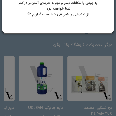
پوست‌های
به زودی با امکانات بهتر و تجربه خریدی آسان‌تر در کنار
شما خواهیم بود.
از شکیبایی و همراهی شما سپاسگذاریم.💚
مناسب برای
خانم ها و آقایان
برند
آمالفی (Amalfi)
دیگر محصولات فروشگاه وگان وگزی
پچ تسکین دهنده
مایع جرم‌گیر UCLEAN
مایع لباسشوی
DURAMENS