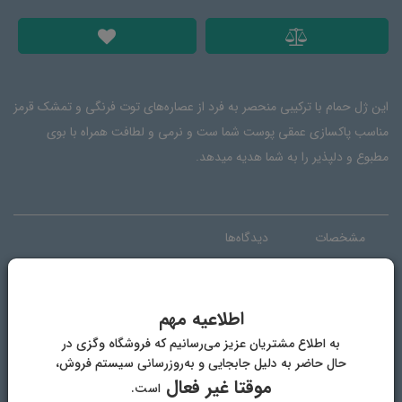
این ژل حمام با ترکیبی منحصر به فرد از عصاره‌های توت فرنگی و تمشک قرمز
مناسب پاکسازی عمقی پوست شما ست و نرمی و لطافت همراه با بوی
مطبوع و دلپذیر را به شما هدیه میدهد.
مشخصات
دیدگاه‌ها
حجم
750 میلی لیتر
اطلاعیه مهم
به اطلاع مشتریان عزیز می‌رسانیم که فروشگاه وگزی در
کشور مبدا
اسپانیا
حال حاضر به دلیل جابجایی و به‌روزرسانی سیستم فروش،
موقتا غیر فعال
است.
سازگار با
انواع پوست