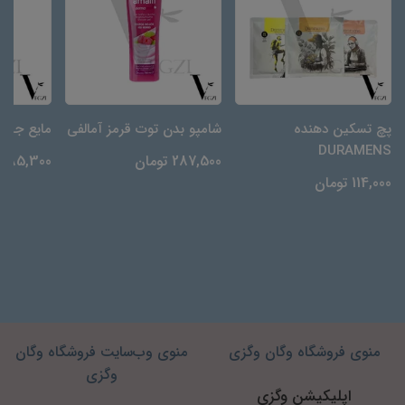
پچ تسکین دهنده
شامپو بدن توت قرمز آمالفی
مایع جرم‌گیر N
DURAMENS
287,500 تومان
85,300 تومان
114,000 تومان
منوی فروشگاه وگان وگزی
منوی وب‌سایت فروشگاه وگان
وگزی
اپلیکیشن وگزی