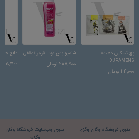
پچ تسکین دهنده
شامپو بدن توت قرمز آمالفی
مایع جرم‌گیر N
DURAMENS
287,500 تومان
85,300 تومان
114,000 تومان
منوی فروشگاه وگان وگزی
منوی وب‌سایت فروشگاه وگان
وگزی