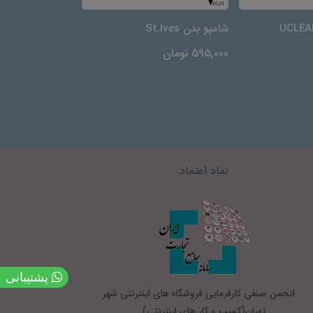
شامپو بدن St.Ives
شامپو خشک got2b
595,000 تومان
485,000 تومان
نماد اعتماد
پشتیبانی