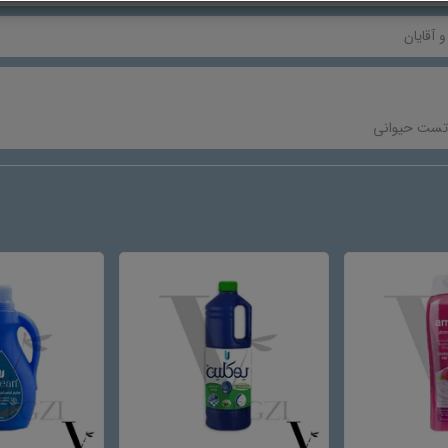
و آقایان
تست حیوانی