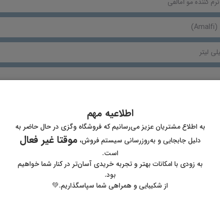
نرم کننده مو آمالفی
Am)
 ماسک مو، نرم کننده، کرم مو
اطلاعیه مهم
به اطلاع مشتریان عزیز می‌رسانیم که فروشگاه وگزی در حال حاضر به
یده، انواع مو، خشک، شکننده، مجعد و فر، معمولی، وزدار
موقتا غیر فعال
دلیل جابجایی و به‌روزرسانی سیستم فروش،
مناسبی از شامپو مو آمالفی را روی موهای مرطوب به آرامی ماساژ دهید تا ترکیبات م
است.
سر پخش نمایید. اجازه دهید شامپو ۲ الی ۵ دقیقه روی موها باقی بماند. سپس با آب سرد یا ولرم آبکشی کنید.
به زودی با امکانات بهتر و تجربه خریدی آسان‌تر در کنار شما خواهیم
بود.
از شکیبایی و همراهی شما سپاسگذاریم.💚
، جلوگیری از وز شدن مو، درخشان کننده، صاف کننده، ضد پیری، محافظت کننده، م
A،