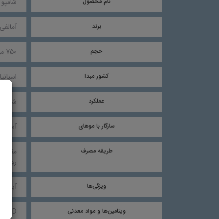
نام محصول
شامپو 
برند
آمالفی (alfi
حجم
750 میلی لیتر
کشور مبدا
اسپانیا
عملکرد
شامپو،
سازگار با موهای
آسیب د
طریقه مصرف
مقدار 
روی تمامی موی 
ویژگی‌ها
آبرسان
ویتامین‌ها و مواد معدنی
 B5، D