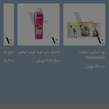
پچ تسکین دهنده
شامپو بدن توت قرمز آمالفی
مایع جرم‌گیر N
DURAMENS
287,500 تومان
85,300 تومان
114,000 تومان