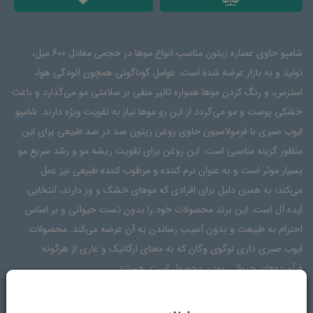
شامپو حاوی عصاره زیتون مناسب انواع موها در حجمی معادل 600 میل،
تولید و به بازار عرضه شده است. عوامل گوناگونی همچون آلودگی هوا،
استرس، و رنگ کردن موها همواره تاثیر منفی بر سلامتی مو می‌گذارد و باعث
خشکی پوست و مو می‌گردد از این رو موها نیاز به تقویت ویژه دارند. شامپو
ایوب صبری با فرمولاسیون حاوی روغن زیتون صد در صد طبیعی برای این
منظور گزینه مناسبی است. این روغن برای تقویت ریشه مو و رشد سریع مو
بسیار موثر است و به عنوان نرم کننده و مرطوب کننده طبیعی نیز عمل
می‌کند؛ به همین دلیل برای افرادی که موهای خشک و وز دارند، انتخابی
ایده آل است. این برند محصولات خود را بدون تست حیوانی و بر اساس
احترام به طبیعت و بدون آسیب رساندن به آن عرضه می‌کند. محصولات
ایوب صبری داری لوگوی وگان که به معنای ارگانیک و عاری از هرگونه
فرآورده‌های حیوانی بودن محصول است، هستند.