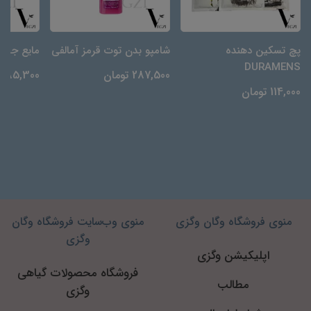
پچ تسکین دهنده
شامپو بدن توت قرمز آمالفی
مایع جرم‌گیر N
DURAMENS
287,500 تومان
85,300 تومان
114,000 تومان
منوی فروشگاه وگان وگزی
منوی وب‌سایت فروشگاه وگان
وگزی
اپلیکیشن وگزی
فروشگاه محصولات گیاهی
مطالب
وگزی