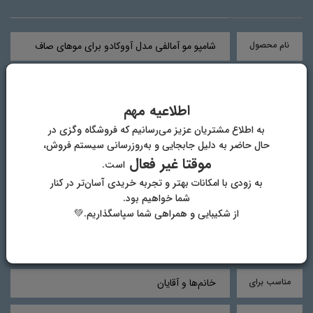
نام محصول
شامپو مو آمالفی مدل آووکادو برای موهای صاف
برند
آمالفی (Amalfi)
اطلاعیه مهم
حجم
250 میلی لیتر
به اطلاع مشتریان عزیز می‌رسانیم که فروشگاه وگزی در
حال حاضر به دلیل جابجایی و به‌روزرسانی سیستم فروش،
کشور مبدا
اسپانیا
موقتا غیر فعال
است.
به زودی با امکانات بهتر و تجربه خریدی آسان‌تر در کنار
عملکرد
شامپو فاقد سولفات آمالفی، حاوی نارگیل بوده که
شما خواهیم بود.
بافت موهای آسیب دیده را ترمیم می‌کند و سبب
از شکیبایی و همراهی شما سپاسگذاریم.💚
رطوبت دهی عمیق به مو می‌شود. این محصول به
دلیل نداشتن سولفات در فرمولاسیون خود برای
استفاده روزانه گزینه مناسبی است.
مناسب برای
خانم‌ها و آقایان