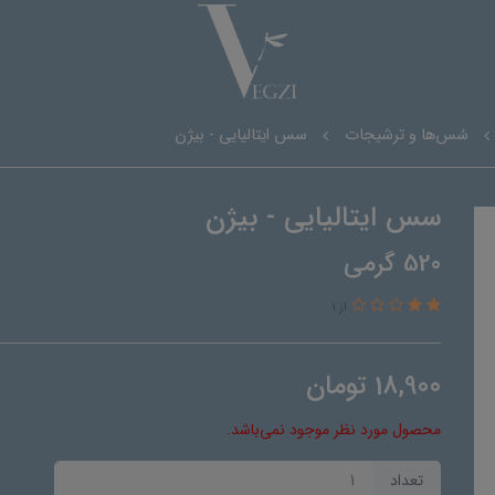
سُس‌ها و ترشیجات
سس ایتالیایی - بیژن
سس ایتالیایی - بیژن
520 گرمی
از 1
18,900
تومان
محصول مورد نظر موجود نمی‌باشد.
تعداد