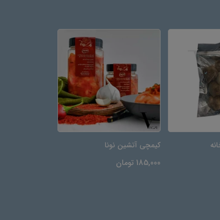
نه
کیمچی آتشین نونا
سس ایتالیایی کال
185,000 تومان
68,000 تومان