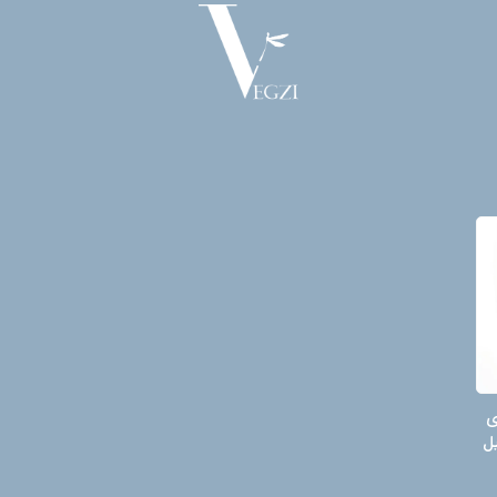
ی
م؟ ۴ دلیل