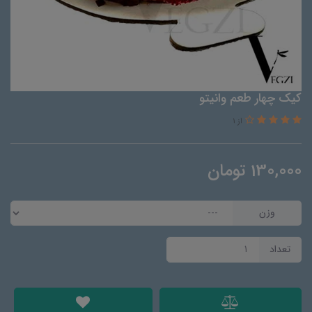
کیک چهار طعم وانیتو
از 1
130,000
تومان
وزن
تعداد