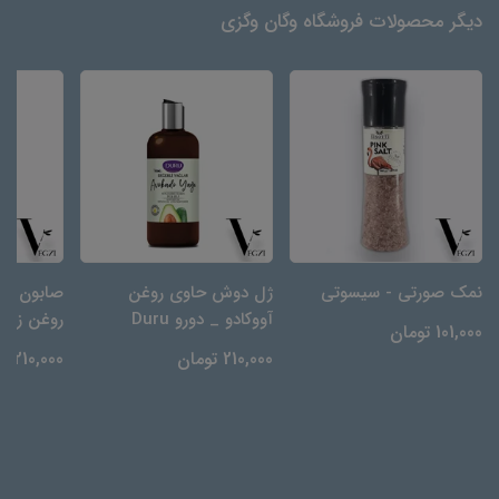
دیگر محصولات فروشگاه وگان وگزی
نمک صورتی - سیسوتی
ژل دوش حاوی روغن
صابون مای
آووکادو _ دورو Duru
روغن زیت
101,000 تومان
210,000 تومان
210,000 تومان