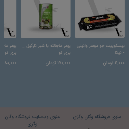
بیسکوییت جو دوسر وانیلی
پودر ماچالته با شیر نارگیل _
پودر ماچال
- نیکا
بری نو
بری نو
11,000 تومان
170,000 تومان
180,000 تومان
منوی فروشگاه وگان وگزی
منوی وب‌سایت فروشگاه وگان
وگزی