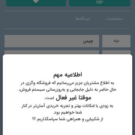
مشخصات
دیدگاه‌ها
برند
چیمن
نام محصول
چنجه گیاهی
ترکیبات
مامسان، روغن گیاهی، پیاز، فلفل، نمک تصفیه
اطلاعیه مهم
شده خوراکی، ادویه جات
به اطلاع مشتریان عزیز می‌رسانیم که فروشگاه وگزی در
حال حاضر به دلیل جابجایی و به‌روزرسانی سیستم فروش،
طریقه مصرف
چنجه چیمن یه محصول خوشمزه و کاملا
موقتا غیر فعال
است.
گیاهی،بدون نگهدارنده و افزودنی شیمیایی
به زودی با امکانات بهتر و تجربه خریدی آسان‌تر در کنار
هست که با گوجه به صورت کبابی در کنار سماق و
شما خواهیم بود.
ریحان، همراه با دوغ وگان‌ میتونین میل کنید.
چنجه گیاهی یه گزینه خیلی خوبه برای پیک نیک
از شکیبایی و همراهی شما سپاسگذاریم.💚
و مسافرت.