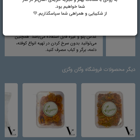
شما خواهیم بود.
ویژگی
حاوی امگا 3، بدون کلسترول
از شکیبایی و همراهی شما سپاسگذاریم.💚
موارد مصرف
در تهیه غذاهایی مانند لوبیا پلو، ماکارونی، برگر،
شامی، اسپاگتی، کتلت، لازانیا، پیراشکی و پیتزا،
عدس پلو و غیره قابل استفاده می‌باشد. همچنین
می‌توانید بدون سرخ کردن در تهیه انواع کوفته،
دلمه، برگر و کباب مصرف کنید.
دیگر محصولات فروشگاه وگان وگزی