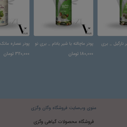
ر نارگیل _ بری
پودر ماچالته با شیر بادام _ بری نو
پودر عصاره مانک
180,000 تومان
320,000 تومان
منوی وب‌سایت فروشگاه وگان وگزی
فروشگاه محصولات گیاهی وگزی