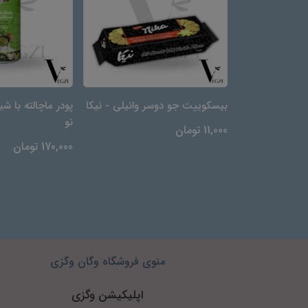
وه‌ای) -
بیسکوییت جو دوسر وانیلی - نیکا
پودر ماچالته با شی
نو
11,000 تومان
170,000 تومان
منوی فروشگاه وگان وگزی
اپلیکیشن وگزی