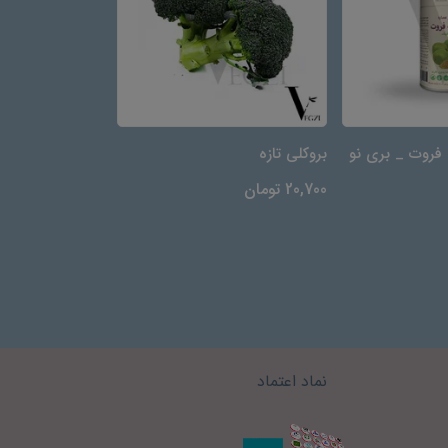
 فروت _ بری نو
بروکلی تازه
تخم کتان برشته -
20,700 تومان
94,000 تومان
نماد اعتماد