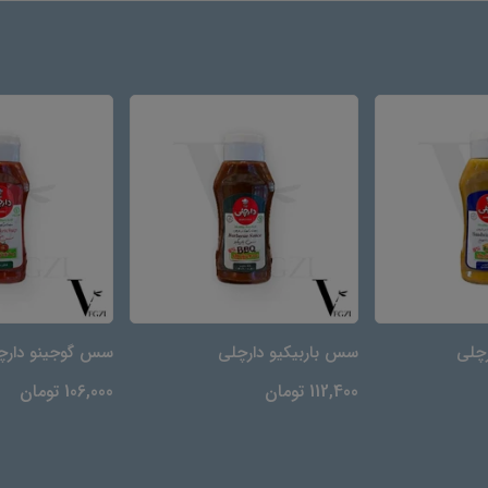
چلی
سس باربیکیو دارچلی
سس گوجینو دارچ
112,400 تومان
106,000 تومان