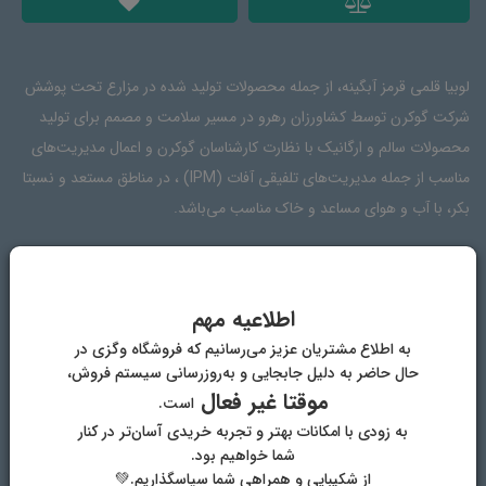
لوبیا قلمی قرمز آبگینه، از جمله محصولات تولید شده در مزارع تحت پوشش
شرکت گوکرن توسط کشاورزان رهرو در مسیر سلامت و مصمم برای تولید
محصولات سالم و ارگانیک با نظارت کارشناسان گوکرن و اعمال مدیریت‌های
مناسب از جمله مدیریت‌های تلفیقی آفات (IPM) ، در مناطق مستعد و نسبتا
بکر، با آب و هوای مساعد و خاک مناسب می‌باشد.
مشخصات
دیدگاه‌ها
اطلاعیه مهم
به اطلاع مشتریان عزیز می‌رسانیم که فروشگاه وگزی در
حال حاضر به دلیل جابجایی و به‌روزرسانی سیستم فروش،
نام محصول
لوبیا قرمز قلمی
موقتا غیر فعال
است.
به زودی با امکانات بهتر و تجربه خریدی آسان‌تر در کنار
برند
آبگینه (ABGINEH)
شما خواهیم بود.
از شکیبایی و همراهی شما سپاسگذاریم.💚