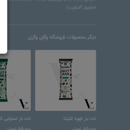
استویول گلیکوزید)
دیگر محصولات فروشگاه وگان وگزی
نات بار قهوه کنلیتا
نات بار استوایی کن
85,000 تومان
85,000 تومان