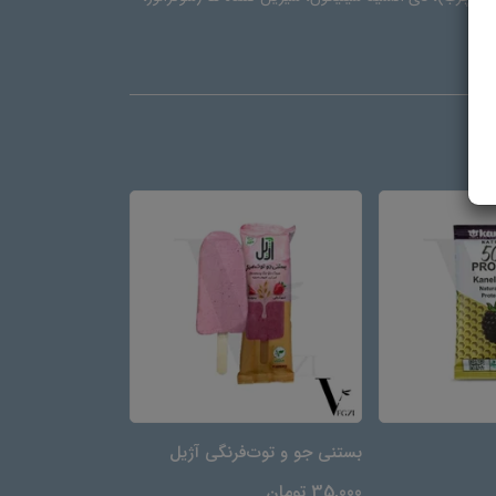
بستنی جو و توت‌فرنگی آژیل
شیر بادام با قند
35,000 تومان
40,000 تومان