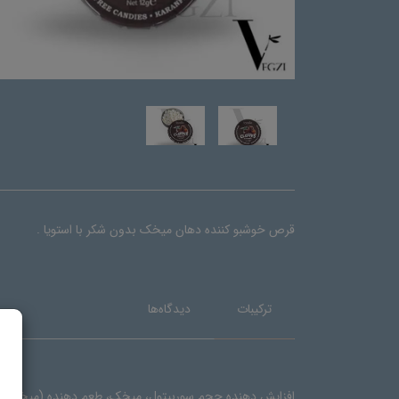
قرص خوشبو کننده دهان میخک بدون شکر با استویا .
ترکیبات
دیدگاه‌ها
افزایش دهنده حجم سوربیتول، میخک، طعم دهنده (میخک)، تن