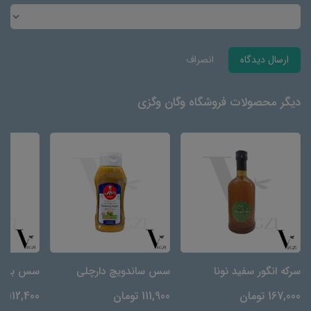
ارسال دیدگاه
انصراف
دیگر محصولات فروشگاه وگان وگزی
سرکه انگور سفید نونا
سس ساندویچ دارچلی
سس باربی
167,000 تومان
111,900 تومان
112,400 تومان