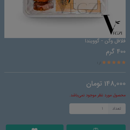
فلافل وگن - گوویندا
400 گرم
از 1
148,000
تومان
محصول مورد نظر موجود نمی‌باشد.
تعداد