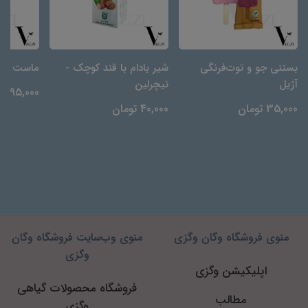
بستنی جو و توت‌فرنگی
شیر بادام با قند کوچک -
ماست سویا
آژیل
نیچرلین
95,000 تومان
35,000 تومان
40,000 تومان
منوی فروشگاه وگان وگزی
منوی وب‌سایت فروشگاه وگان
وگزی
اپلیکیشن وگزی
فروشگاه محصولات گیاهی
مطالب
وگزی