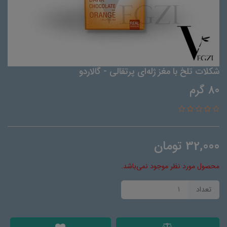
شکلات تلخ با مغز ژله‌ای پرتقالی - گالاردو
80 گرم
32,000
تومان
محصول مورد نظر موجود نمی‌باشد.
تعداد