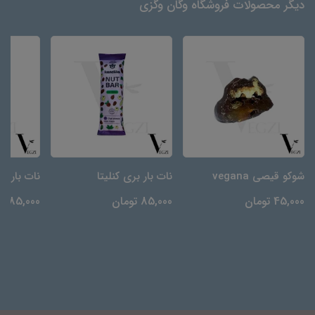
دیگر محصولات فروشگاه وگان وگزی
شوکو قیصی vegana
نات بار بری کنلیتا
نات بار قه
45,000 تومان
85,000 تومان
85,000 تومان