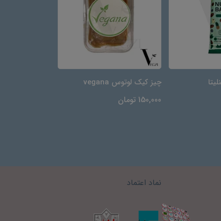
لیتا
چیز کیک لوتوس vegana
شیرینی پای vegana
150,000 تومان
135,000 تومان
نماد اعتماد