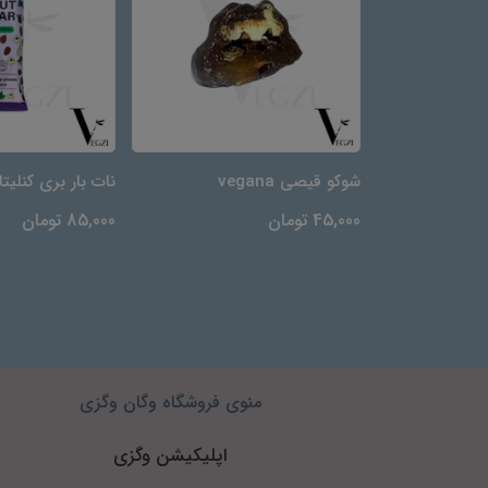
شوکو قیصی vegana
نات بار بری کنلیتا
45,000 تومان
85,000 تومان
منوی فروشگاه وگان وگزی
اپلیکیشن وگزی