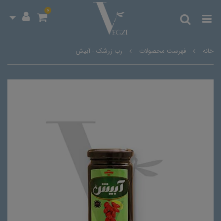
0
خانه
فهرست محصولات
رب زرشک - آبیش