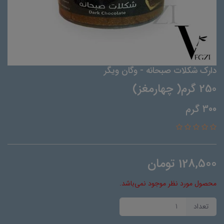
دارک شکلات صبحانه - وگان ویگر
250 گرم( چهارمغز)
300 گرم
128,500
تومان
محصول مورد نظر موجود نمی‌باشد.
تعداد