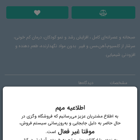
صبحانه و عصرانه‌ای کامل ، افزایش رشد و نمو کودکان، درمان کم خونی،
سرشار از کلسیوم،آهن،مس و فیبر. بدون مواد نگهدارنده، طعم دهنده و
افزودنی شیمیایی.
مشخصات
دیدگاه‌ها
نام محصول
شکلات کنجدی دارک
اطلاعیه مهم
به اطلاع مشتریان عزیز می‌رسانیم که فروشگاه وگزی در
برند
وگان ویگر
حال حاضر به دلیل جابجایی و به‌روزرسانی سیستم فروش،
موقتا غیر فعال
است.
ترکیبات
ارده کنجد، شیره انگور ، کره بادام زمینی، شکلات
به زودی با امکانات بهتر و تجربه خریدی آسان‌تر در کنار