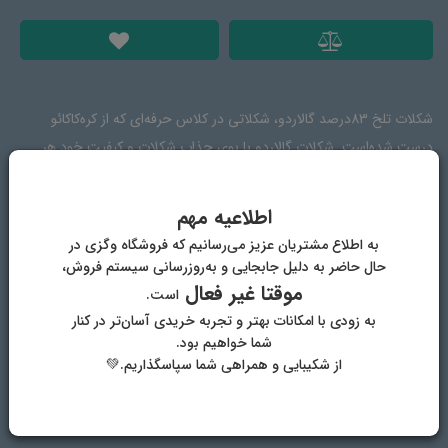
شکلات تلخ 83درصد گالاردو، شکلاتی در کلاس حرفه‌ای که از کره‌کاکائو
درست شده‌است. شکلات گالاردو با بوی جذاب شکلات و کیفیت خود هر
کسی را شیفته خودش می‌کند.
اطلاعیه مهم
به اطلاع مشتریان عزیز می‌رسانیم که فروشگاه وگزی در
ترکیبات
دیدگاه‌ها
حال حاضر به دلیل جابجایی و به‌روزرسانی سیستم فروش،
موقتا غیر فعال
است.
به زودی با امکانات بهتر و تجربه خریدی آسان‌تر در کنار
خمیر کاکائو، شکر، کره کاکائو، پودر کاکائو، امولسیفایر، لیسیتین، وانیل
شما خواهیم بود.
از شکیبایی و همراهی شما سپاسگذاریم.💚
دیگر محصولات فروشگاه وگان وگزی