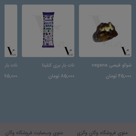
شوکو قیصی vegana
نات بار بری کنلیتا
نات بار قه
45,000 تومان
85,000 تومان
85,000 تومان
منوی فروشگاه وگان وگزی
منوی وب‌سایت فروشگاه وگان