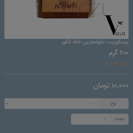
بیسکوییت حلوامغزین خانه انگور
200 گرم
10,000
تومان
نوع
تعداد