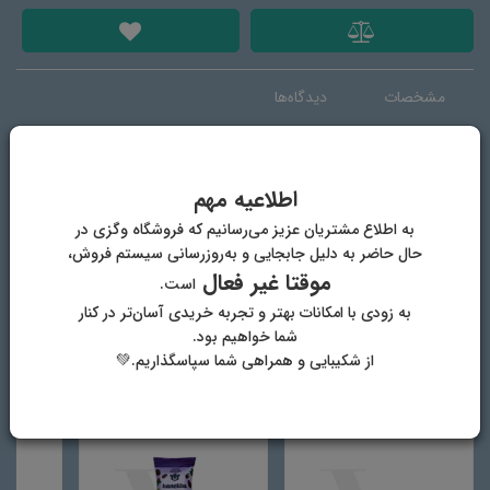
مشخصات
دیدگاه‌ها
برند
خانه انگور
اطلاعیه مهم
به اطلاع مشتریان عزیز می‌رسانیم که فروشگاه وگزی در
نام محصول
بیسکوییت حلوامغزین
حال حاضر به دلیل جابجایی و به‌روزرسانی سیستم فروش،
موقتا غیر فعال
است.
ترکیبات
روغن کنجد، آرد گندم، جو، شیره انگور، توت، خرما
و انجیر
به زودی با امکانات بهتر و تجربه خریدی آسان‌تر در کنار
شما خواهیم بود.
از شکیبایی و همراهی شما سپاسگذاریم.💚
دیگر محصولات فروشگاه وگان وگزی