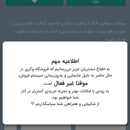
سرشار از ویتامین C،B،A و آهن و منگنز و کلسیوم. کمک به افزایش وزن،
ملین و رفع یبوست، تقویت سیستم ایمنی، کمک به رشد کودک، تقویت
مادران شیرده
اطلاعیه مهم
ترکیبات
دیدگاه‌ها
به اطلاع مشتریان عزیز می‌رسانیم که فروشگاه وگزی در
حال حاضر به دلیل جابجایی و به‌روزرسانی سیستم فروش،
موقتا غیر فعال
است.
گردو، انجیر، آرد گندم سبوس دار دیم، زنیان، شکر قهوه ای و کره گیاهی
به زودی با امکانات بهتر و تجربه خریدی آسان‌تر در کنار
شما خواهیم بود.
از شکیبایی و همراهی شما سپاسگذاریم.💚
دیگر محصولات فروشگاه وگان وگزی